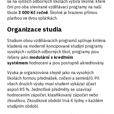
se na vyšších odborných školách vybírá školné, které
činí pro oba otevírané vzdělávací programy na naší
škole
3 000 Kč ročně
. Školné je hrazeno přímou
platbou ve dvou splátkách.
Organizace studia
Studium obou vzdělávacích programů splňuje kritéria
kladená na moderně koncipované studijní programy
vysokých i vyšších odborných škol; programy jsou
řešeny jako
modulární s kreditním
systémem
hodnocení a jsou postupně akreditovány.
Výuka je organizována stejně jako na vysokých
školách formou přednášek, cvičení a seminářů. Při
všech druzích výuky musí student vykázat účast
aspoň 85 %. Jednotlivé předměty se uzavírají
hodnocením zápočet, klasifikovaný zápočet nebo
zkouškou. Zkouškové období trvá 4 týdny v každém
studijním období.