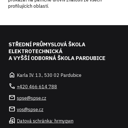
profilujících oblastí.
STŘEDNÍ PRŮMYSLOVÁ ŠKOLA
ELEKTROTECHNICKÁ
A VYŠŠÍ ODBORNÁ ŠKOLA PARDUBICE
home
Karla IV. 13., 530 02 Pardubice
call
+420 466 614 788
mail
spse@spse.cz
mail
vos@spse.cz
local_post_office
Datová schránka: hrmyqwn