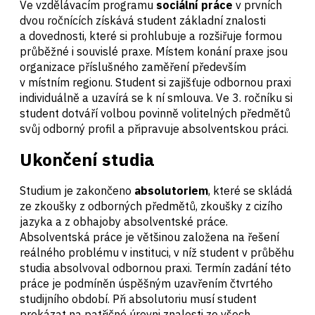
Ve vzdělávacím programu
sociální práce
v prvních
dvou ročnících získává student základní znalosti
a dovednosti, které si prohlubuje a rozšiřuje formou
průběžné i souvislé praxe. Místem konání praxe jsou
organizace příslušného zaměření především
v místním regionu. Student si zajišťuje odbornou praxi
individuálně a uzavírá se k ní smlouva. Ve 3. ročníku si
student dotváří volbou povinně volitelných předmětů
svůj odborný profil a připravuje absolventskou práci.
Ukončení studia
Studium je zakončeno
absolutoriem
, které se skládá
ze zkoušky z odborných předmětů, zkoušky z cizího
jazyka a z obhajoby absolventské práce.
Absolventská práce je většinou založena na řešení
reálného problému v instituci, v níž student v průběhu
studia absolvoval odbornou praxi. Termín zadání této
práce je podmíněn úspěšným uzavřením čtvrtého
studijního období. Při absolutoriu musí student
prokázat na patřičné úrovni znalosti ze všech