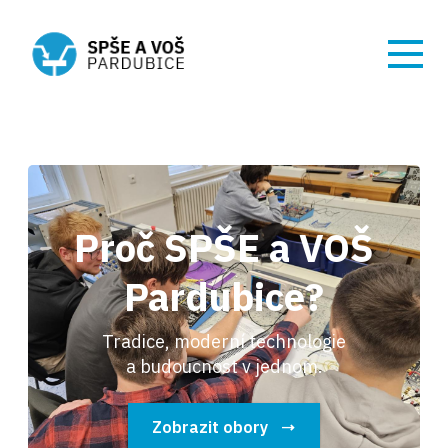
Proč SPŠE a VOŠ
Pardubice?
Tradice, moderní technologie
a budoucnost v jednom.
Zobrazit obory