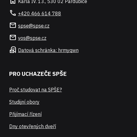
home
Karla IV. 13., 530 02 Pardubice
call
+420 466 614 788
mail
spse@spse.cz
mail
vos@spse.cz
local_post_office
Datová schránka: hrmyqwn
PRO UCHAZEČE SPŠE
Proč studovat na SPŠE?
Studijní obory
Přijímací řízení
Dny otevřených dveří