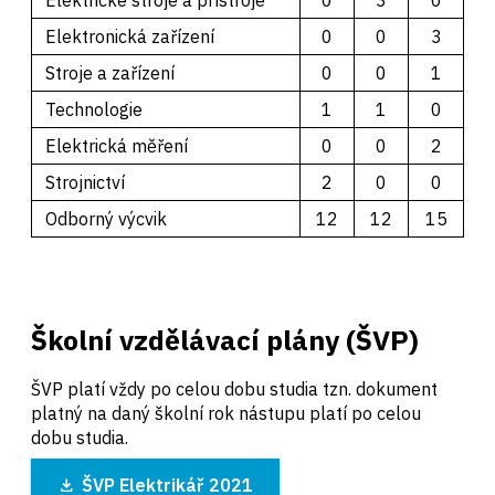
Elektrické stroje a přístroje
0
3
0
Elektronická zařízení
0
0
3
Stroje a zařízení
0
0
1
Technologie
1
1
0
Elektrická měření
0
0
2
Strojnictví
2
0
0
Odborný výcvik
12
12
15
Školní vzdělávací plány (ŠVP)
ŠVP platí vždy po celou dobu studia tzn. dokument
platný na daný školní rok nástupu platí po celou
dobu studia.
ŠVP Elektrikář 2021