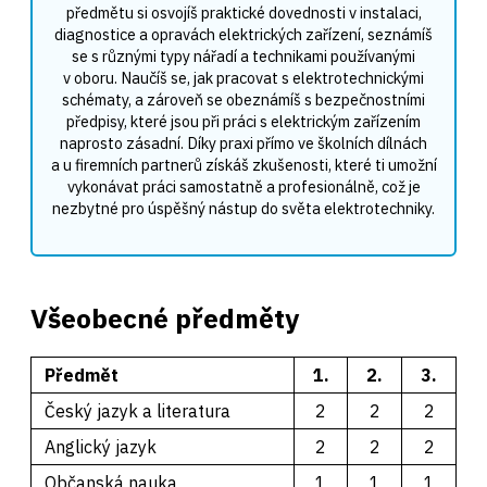
předmětu si osvojíš praktické dovednosti v instalaci,
diagnostice a opravách elektrických zařízení, seznámíš
se s různými typy nářadí a technikami používanými
v oboru. Naučíš se, jak pracovat s elektrotechnickými
schématy, a zároveň se obeznámíš s bezpečnostními
předpisy, které jsou při práci s elektrickým zařízením
naprosto zásadní. Díky praxi přímo ve školních dílnách
a u firemních partnerů získáš zkušenosti, které ti umožní
vykonávat práci samostatně a profesionálně, což je
nezbytné pro úspěšný nástup do světa elektrotechniky.
Všeobecné předměty
Předmět
1.
2.
3.
Český jazyk a literatura
2
2
2
Anglický jazyk
2
2
2
Občanská nauka
1
1
1