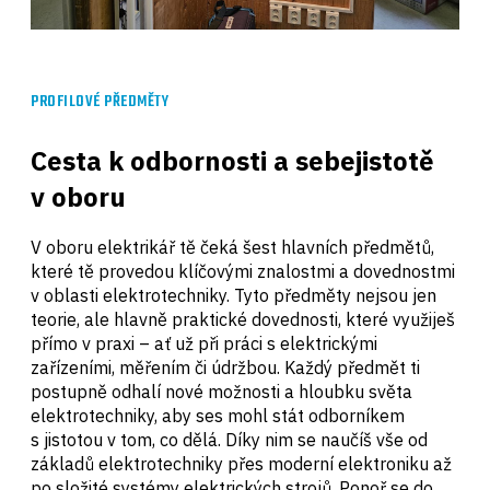
PROFILOVÉ PŘEDMĚTY
Cesta k odbornosti a sebejistotě
v oboru
V oboru elektrikář tě čeká šest hlavních předmětů,
které tě provedou klíčovými znalostmi a dovednostmi
v oblasti elektrotechniky. Tyto předměty nejsou jen
teorie, ale hlavně praktické dovednosti, které využiješ
přímo v praxi – ať už při práci s elektrickými
zařízeními, měřením či údržbou. Každý předmět ti
postupně odhalí nové možnosti a hloubku světa
elektrotechniky, aby ses mohl stát odborníkem
s jistotou v tom, co dělá. Díky nim se naučíš vše od
základů elektrotechniky přes moderní elektroniku až
po složité systémy elektrických strojů. Ponoř se do