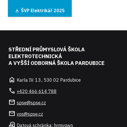
ŠVP Elektrikář 2025
STŘEDNÍ PRŮMYSLOVÁ ŠKOLA
ELEKTROTECHNICKÁ
A VYŠŠÍ ODBORNÁ ŠKOLA PARDUBICE
home
Karla IV. 13., 530 02 Pardubice
call
+420 466 614 788
mail
spse@spse.cz
mail
vos@spse.cz
local_post_office
Datová schránka: hrmyqwn