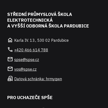
STŘEDNÍ PRŮMYSLOVÁ ŠKOLA
ELEKTROTECHNICKÁ
A VYŠŠÍ ODBORNÁ ŠKOLA PARDUBICE
home
Karla IV. 13., 530 02 Pardubice
call
+420 466 614 788
mail
spse@spse.cz
mail
vos@spse.cz
local_post_office
Datová schránka: hrmyqwn
PRO UCHAZEČE SPŠE