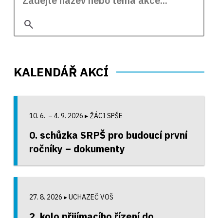
search
KALENDÁŘ AKCÍ
10. 6. – 4. 9. 2026
▸ ŽÁCI SPŠE
0. schůzka SRPŠ pro budoucí první
ročníky – dokumenty
27. 8. 2026
▸ UCHAZEČ VOŠ
2. kolo přijímacího řízení do