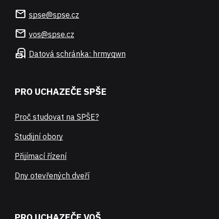
mail
spse@spse.cz
mail
vos@spse.cz
local_post_office
Datová schránka: hrmyqwn
PRO UCHAZEČE SPŠE
Proč studovat na SPŠE?
Studijní obory
Přijímací řízení
Dny otevřených dveří
PRO UCHAZEČE VOŠ