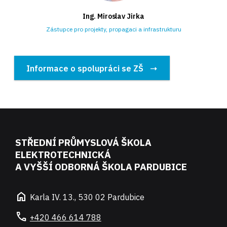
Ing. Miroslav Jirka
Zástupce pro projekty, propagaci a infrastrukturu
Informace o spolupráci se ZŠ
STŘEDNÍ PRŮMYSLOVÁ ŠKOLA
ELEKTROTECHNICKÁ
A VYŠŠÍ ODBORNÁ ŠKOLA PARDUBICE
home
Karla IV. 13., 530 02 Pardubice
call
+420 466 614 788