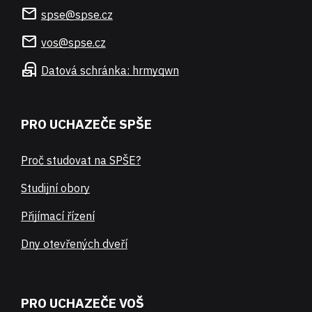
mail
spse@spse.cz
mail
vos@spse.cz
local_post_office
Datová schránka: hrmyqwn
PRO UCHAZEČE SPŠE
Proč studovat na SPŠE?
Studijní obory
Přijímací řízení
Dny otevřených dveří
PRO UCHAZEČE VOŠ