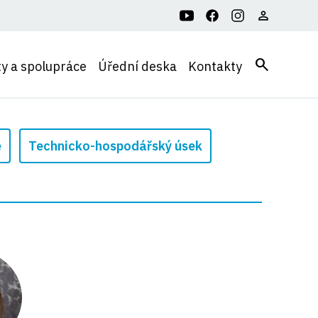
search
ty a spolupráce
Úřední deska
Kontakty
é
Technicko-hospodářský úsek