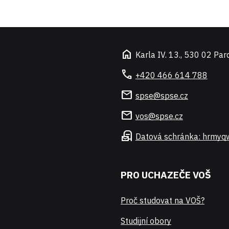
home
Karla IV. 13., 530 02 Par
call
+420 466 614 788
mail
spse@spse.cz
mail
vos@spse.cz
local_post_office
Datová schránka: hrmyq
PRO UCHAZEČE VOŠ
Proč studovat na VOŠ?
Studijní obory