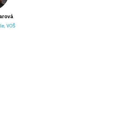
narová
ele, VOŠ