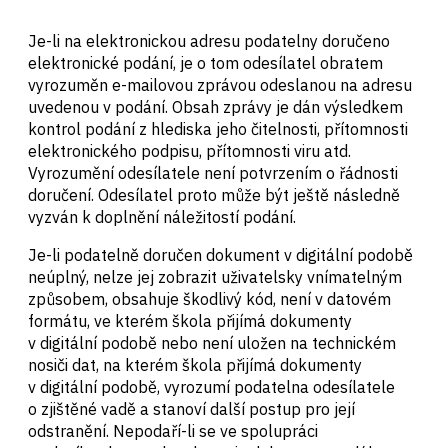
Je-li na elektronickou adresu podatelny doručeno
elektronické podání, je o tom odesílatel obratem
vyrozuměn e-mailovou zprávou odeslanou na adresu
uvedenou v podání. Obsah zprávy je dán výsledkem
kontrol podání z hlediska jeho čitelnosti, přítomnosti
elektronického podpisu, přítomnosti viru atd.
Vyrozumění odesílatele není potvrzením o řádnosti
doručení. Odesílatel proto může být ještě následně
vyzván k doplnění náležitostí podání.
Je-li podatelně doručen dokument v digitální podobě
neúplný, nelze jej zobrazit uživatelsky vnímatelným
způsobem, obsahuje škodlivý kód, není v datovém
formátu, ve kterém škola přijímá dokumenty
v digitální podobě nebo není uložen na technickém
nosiči dat, na kterém škola přijímá dokumenty
v digitální podobě, vyrozumí podatelna odesílatele
o zjištěné vadě a stanoví další postup pro její
odstranění. Nepodaří-li se ve spolupráci