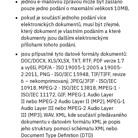
jednou e-mailovou zprávou může být zasláno
pouze jedno podání o maximální velikosti 10MB,
pokud je součástí jednoho podání více
elektronických dokumentů, musí být zřejmé,
který dokument je vlastním podáním a které
dokumenty jsou dalšími elektronickými
přílohami tohoto podání,
jsou přípustné tyto datové formáty dokumentů:
DOC/DOCX, XLS/XLSX, TXT, RTF, PDF verze 1.7
a vyšší, PDF/A - ISO 19005-1:2005 a 19005-
2:2011, PNG - ISO/IEC 15948, TIF/TIFF, revize
6 – nekomprimovaný, JPEG/JFIF - ISO/IEC
10918, MPEG-2 - ISO/IEC 13818, MPEG-1 -
ISO/IEC 11172, GIF, MPEG-1 Audio Layer
II nebo MPEG-2 Audio Layer II (MP2), MPEG-1
Audio Layer III nebo MPEG-2 Audio Layer
III (MP3), WAV, XML, kde součástí předávaného
dokumentu v datovém formátu XML je popis
jeho struktury pomocí schématu XML nebo
Document Type Definition (DTD)