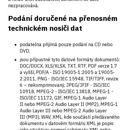
nezpracovává.
Podání doručené na přenosném
technickém nosiči dat
podatelna přijímá pouze podání na CD nebo
DVD,
jsou přípustné tyto datové formáty dokumentů:
DOC/DOCX, XLS/XLSX, TXT, RTF, PDF verze 1.7
a vyšší, PDF/A - ISO 19005-1:2005 a 19005-
2:2011, PNG - ISO/IEC 15948, TIF/TIFF, revize
6 – nekomprimovaný, JPEG/JFIF - ISO/IEC
10918, MPEG-2 - ISO/IEC 13818, MPEG-1 -
ISO/IEC 11172, GIF, MPEG-1 Audio Layer
II nebo MPEG-2 Audio Layer II (MP2), MPEG-1
Audio Layer III nebo MPEG-2 Audio Layer
III (MP3), WAV, XML, kde součástí předávaného
dokumentu v datovém formátu XML je popis
jeho struktury pomocí schématu XML nebo