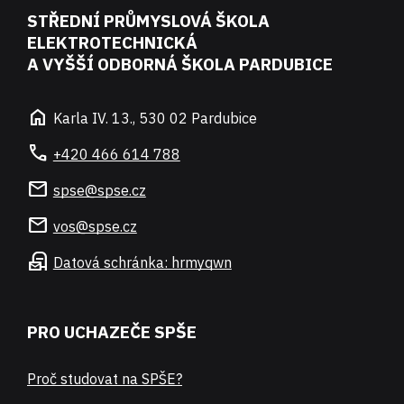
STŘEDNÍ PRŮMYSLOVÁ ŠKOLA
ELEKTROTECHNICKÁ
A VYŠŠÍ ODBORNÁ ŠKOLA PARDUBICE
home
Karla IV. 13., 530 02 Pardubice
call
+420 466 614 788
mail
spse@spse.cz
mail
vos@spse.cz
local_post_office
Datová schránka: hrmyqwn
PRO UCHAZEČE SPŠE
Proč studovat na SPŠE?