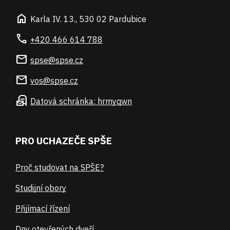
home
Karla IV. 13., 530 02 Pardubice
call
+420 466 614 788
mail
spse@spse.cz
mail
vos@spse.cz
local_post_office
Datová schránka: hrmyqwn
PRO UCHAZEČE SPŠE
Proč studovat na SPŠE?
Studijní obory
Přijímací řízení
Dny otevřených dveří