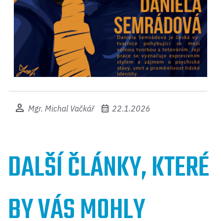
person
calendar_month
Mgr. Michal Vačkář
22.1.2026
DALŠÍ ČLÁNKY, KTERÉ
BY VÁS MOHLY