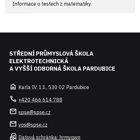
Informace o testech z matematiky.
STŘEDNÍ PRŮMYSLOVÁ ŠKOLA
ELEKTROTECHNICKÁ
A VYŠŠÍ ODBORNÁ ŠKOLA PARDUBICE
home
Karla IV. 13., 530 02 Pardubice
call
+420 466 614 788
mail
spse@spse.cz
mail
vos@spse.cz
local_post_office
Datová schránka: hrmyqwn