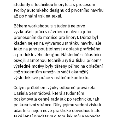
studenty s technikou linorytu a s procesem
tvorby autorského designu od prvotního návrhu
až po finální tisk na textil.
Během workshopu si studenti nejprve
vyzkoušeli práci s návrhem motivu a jeho
přenesením do matrice pro linoryt. Důraz byl
kladen nejen na výtvarnou stránku návrhu, ale
také na jeho použitelnost v oblasti grafického
a produktového designu. Následně si účastníci
osvojili samotnou techniku rytí a tisku, přičemž
výsledné motivy byly tištěny přímo na oblečení,
což studentům umožnilo vidět okamžitý
výsledek své práce v reálném kontextu.
Celým průběhem výuky odborně provázela
Daniela Semrádová, která studentům
poskytovala cenné rady jak po technické, tak
po kreativní stránce. Díky jejímu vedení získali
účastníci nejen nové praktické dovednosti, ale
také lepší představu o tom, jak může vypadat