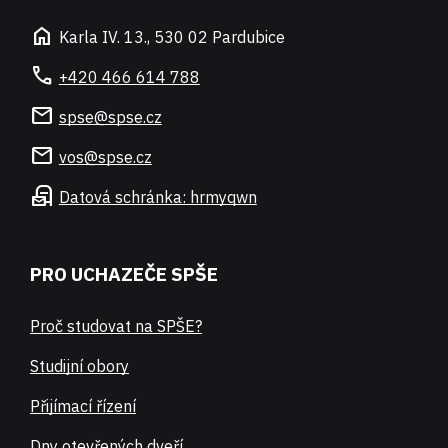
home
Karla IV. 13., 530 02 Pardubice
call
+420 466 614 788
mail
spse@spse.cz
mail
vos@spse.cz
local_post_office
Datová schránka: hrmyqwn
PRO UCHAZEČE SPŠE
Proč studovat na SPŠE?
Studijní obory
Přijímací řízení
Dny otevřených dveří