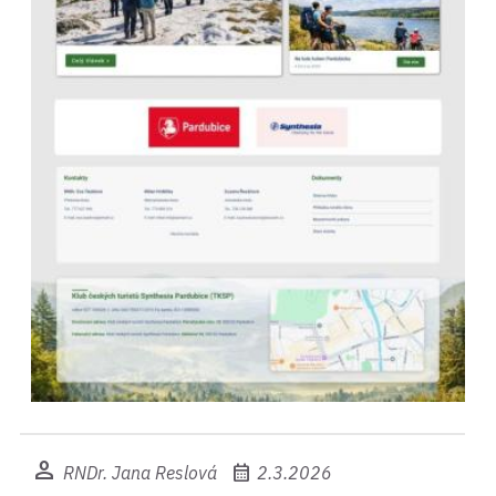
person
calendar_month
RNDr. Jana Reslová
2.3.2026