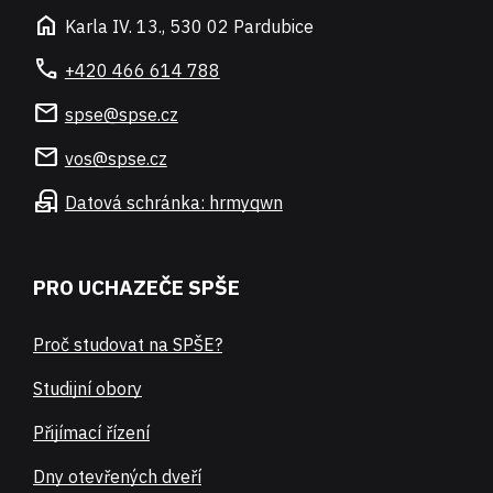
home
Karla IV. 13., 530 02 Pardubice
call
+420 466 614 788
mail
spse@spse.cz
mail
vos@spse.cz
local_post_office
Datová schránka: hrmyqwn
PRO UCHAZEČE SPŠE
Proč studovat na SPŠE?
Studijní obory
Přijímací řízení
Dny otevřených dveří