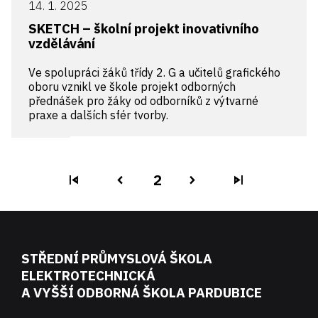
14. 1. 2025
SKETCH – školní projekt inovativního
vzdělávání
Ve spolupráci žáků třídy 2. G a učitelů grafického
oboru vznikl ve škole projekt odborných
přednášek pro žáky od odborníků z výtvarné
praxe a dalších sfér tvorby.
2
skip_previous
navigate_before
navigate_next
skip_next
STŘEDNÍ PRŮMYSLOVÁ ŠKOLA
ELEKTROTECHNICKÁ
A VYŠŠÍ ODBORNÁ ŠKOLA PARDUBICE