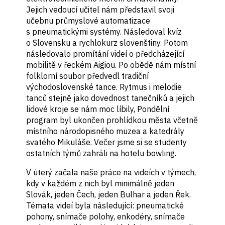
Jejich vedoucí učitel nám představil svoji
učebnu průmyslové automatizace
s pneumatickými systémy. Následoval kvíz
o Slovensku a rychlokurz slovenštiny. Potom
následovalo promítání videí o předcházející
mobilitě v řeckém Aigiou. Po obědě nám místní
folklorní soubor předvedl tradiční
východoslovenské tance. Rytmus i melodie
tanců stejně jako dovednost tanečníků a jejich
lidové kroje se nám moc líbily, Pondělní
program byl ukončen prohlídkou města včetně
místního národopisného muzea a katedrály
svatého Mikuláše. Večer jsme si se studenty
ostatních týmů zahráli na hotelu bowling.
V úterý začala naše práce na videích v týmech,
kdy v každém z nich byl minimálně jeden
Slovák, jeden Čech, jeden Bulhar a jeden Řek.
Témata videí byla následující: pneumatické
pohony, snímače polohy, enkodéry, snímače