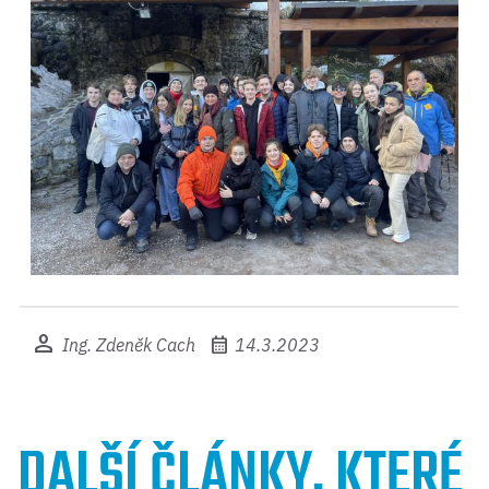
person
calendar_month
Ing. Zdeněk Cach
14.3.2023
DALŠÍ ČLÁNKY, KTERÉ