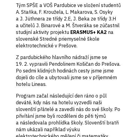
Tým SPŠE a VOŠ Pardubice ve složení studentů
A. Staňka, F. Kroužela, L. Makarova, S. Osyky
a J. Jüthnera ze třídy 2.E, J. Beka ze třídy 3.H
a učitelů J. Binarové a M. Štveráka se zúčastnil
studijní aktivity projektu
ERASMUS+ KA2
na
slovenské Stredné priemyselné škole
elektrotechnické v Prešove.
Z pardubického hlavního nádraží jsme se
19. 2. vypravili Pendolinem Košičan do Prešova.
Po sedmi klidných hodinách cesty jsme jsme
dojeli do cíle a ubytovali jsme se v příjemném
hotelu Lineas.
Program začal následující den ráno o půl
deváté, kdy nás na hotelu vyzvedli naši
slovenští přátelé a zavedli nás do své školy. Po
přivítání jsme byli rozděleni do pěti týmů
a následovala prohlídka školy. Slovenští bratři
nám ukázali například výuku
elektrotechnického měření či matematiky.