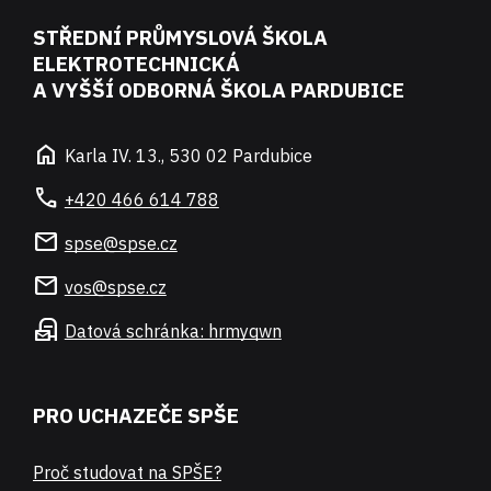
STŘEDNÍ PRŮMYSLOVÁ ŠKOLA
ELEKTROTECHNICKÁ
A VYŠŠÍ ODBORNÁ ŠKOLA PARDUBICE
home
Karla IV. 13., 530 02 Pardubice
call
+420 466 614 788
mail
spse@spse.cz
mail
vos@spse.cz
local_post_office
Datová schránka: hrmyqwn
PRO UCHAZEČE SPŠE
Proč studovat na SPŠE?