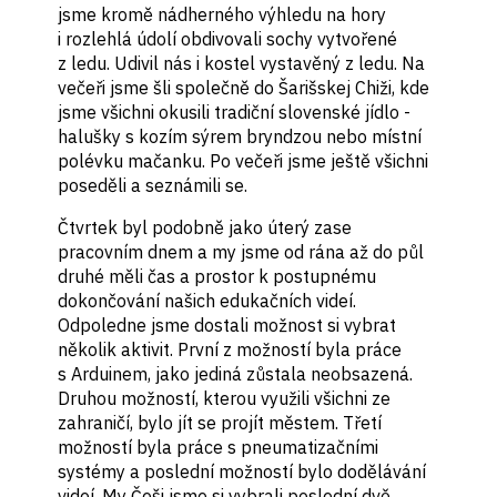
jsme kromě nádherného výhledu na hory
i rozlehlá údolí obdivovali sochy vytvořené
z ledu. Udivil nás i kostel vystavěný z ledu. Na
večeři jsme šli společně do Šarišskej Chiži, kde
jsme všichni okusili tradiční slovenské jídlo -
halušky s kozím sýrem bryndzou nebo místní
polévku mačanku. Po večeři jsme ještě všichni
poseděli a seznámili se.
Čtvrtek byl podobně jako úterý zase
pracovním dnem a my jsme od rána až do půl
druhé měli čas a prostor k postupnému
dokončování našich edukačních videí.
Odpoledne jsme dostali možnost si vybrat
několik aktivit. První z možností byla práce
s Arduinem, jako jediná zůstala neobsazená.
Druhou možností, kterou využili všichni ze
zahraničí, bylo jít se projít městem. Třetí
možností byla práce s pneumatizačními
systémy a poslední možností bylo dodělávání
videí. My Češi jsme si vybrali poslední dvě