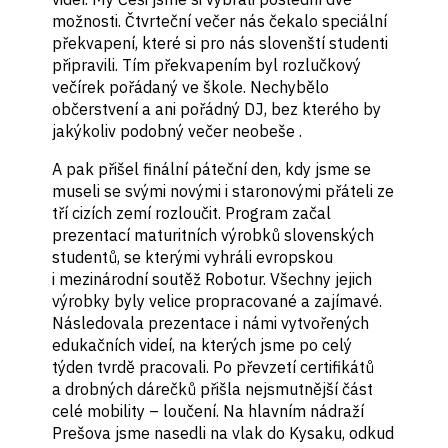
možnosti. Čtvrteční večer nás čekalo speciální
překvapení, které si pro nás slovenští studenti
připravili. Tím překvapením byl rozlučkový
večírek pořádaný ve škole. Nechybělo
občerstvení a ani pořádný DJ, bez kterého by
jakýkoliv podobný večer neobeše .
A pak přišel finální páteční den, kdy jsme se
museli se svými novými i staronovými přáteli ze
tří cizích zemí rozloučit. Program začal
prezentací maturitních výrobků slovenských
studentů, se kterými vyhráli evropskou
i mezinárodní soutěž Robotur. Všechny jejich
výrobky byly velice propracované a zajímavé.
Následovala prezentace i námi vytvořených
edukačních videí, na kterých jsme po celý
týden tvrdě pracovali. Po převzetí certifikátů
a drobných dárečků přišla nejsmutnější část
celé mobility – loučení. Na hlavním nádraží
Prešova jsme nasedli na vlak do Kysaku, odkud