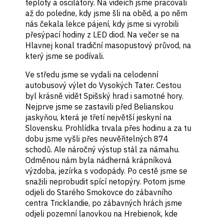
teploty a oscilátory. Na videích jsme pracovali
až do poledne, kdy jsme šli na oběd, a po něm
nás čekala lekce pájení, kdy jsme si vyrobili
přesýpací hodiny z LED diod. Na večer se na
Hlavnej konal tradiční masopustový průvod, na
který jsme se podívali.
Ve středu jsme se vydali na celodenní
autobusový výlet do Vysokých Tater. Cestou
byl krásně vidět Spišský hrad i samotné hory.
Nejprve jsme se zastavili před Belianskou
jaskyňou, která je třetí největší jeskyní na
Slovensku. Prohlídka trvala přes hodinu a za tu
dobu jsme vyšli přes neuvěřitelných 874
schodů. Ale náročný výstup stál za námahu.
Odměnou nám byla nádherná krápníková
výzdoba, jezírka s vodopády. Po cestě jsme se
snažili neprobudit spící netopýry. Potom jsme
odjeli do Starého Smokovce do zábavního
centra Tricklandie, po zábavných hrách jsme
odjeli pozemní lanovkou na Hrebienok, kde