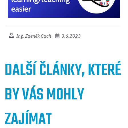
person
calendar_month
Ing. Zdeněk Cach
3.6.2023
DALŠÍ ČLÁNKY, KTERÉ
BY VÁS MOHLY
ZAJÍMAT