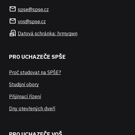
mail
spse@spse.cz
mail
vos@spse.cz
local_post_office
Datová schránka: hrmyqwn
PRO UCHAZEČE SPŠE
Proč studovat na SPŠE?
Studijní obory
Přijímací řízení
Dny otevřených dveří
PRO UCHAZEČE VOŠ