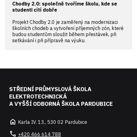
Chodby 2.0: společně tvoříme školu, kde se
studenti cítí dobře
Projekt Chodby 2.0 je zaměřený na modernizaci
školních chodeb a vytvoření příjemných zón, které
budou studentům sloužit během přestávek, při
setkávání i při přípravě na výuku.
STŘEDNÍ PRŮMYSLOVÁ ŠKOLA
ELEKTROTECHNICKÁ
A VYŠŠÍ ODBORNÁ ŠKOLA PARDUBICE
home
Karla IV. 13., 530 02 Pardubice
call
+420 466 614 788