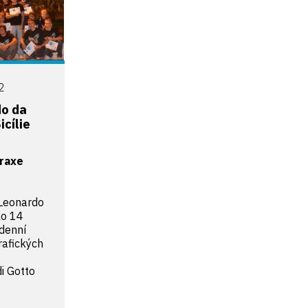
12
do da
icílie
praxe
Leonardo
lo 14
idenní
rafických
i Gotto