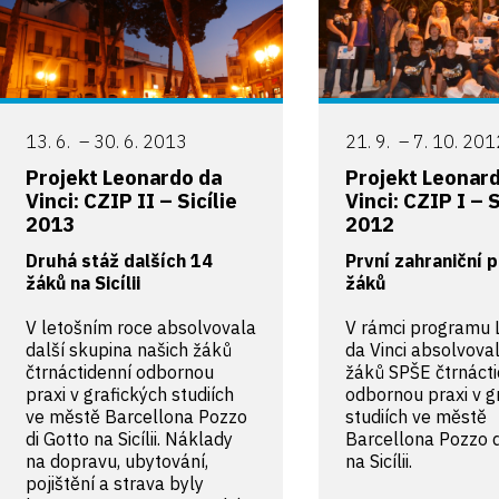
13. 6. – 30. 6. 2013
21. 9. – 7. 10. 20
Projekt Leonardo da
Projekt Leonar
Vinci: CZIP II – Sicílie
Vinci: CZIP I – S
2013
2012
Druhá stáž dalších 14
První zahraniční 
žáků na Sicílii
žáků
V letošním roce absolvovala
V rámci programu 
další skupina našich žáků
da Vinci absolvova
čtrnáctidenní odbornou
žáků SPŠE čtrnáct
praxi v grafických studiích
odbornou praxi v g
ve městě Barcellona Pozzo
studiích ve městě
di Gotto na Sicílii. Náklady
Barcellona Pozzo d
na dopravu, ubytování,
na Sicílii.
pojištění a strava byly