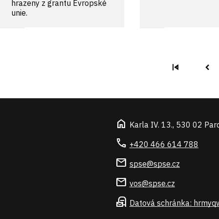
hrazeny z grantu Evropské
unie.
skip_previous
navigate_before
home
Karla IV. 13., 530 02 Par
call
+420 466 614 788
mail
spse@spse.cz
mail
vos@spse.cz
local_post_office
Datová schránka: hrmyq