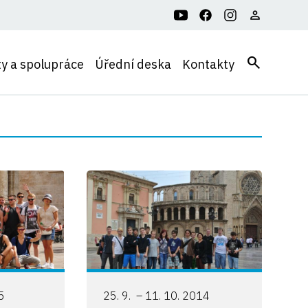
search
ty a spolupráce
Úřední deska
Kontakty
15
25. 9. – 11. 10. 2014