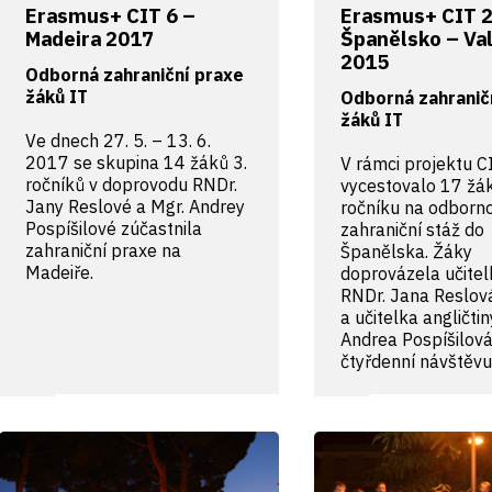
Erasmus+ CIT 6 –
Erasmus+ CIT 2
Madeira 2017
Španělsko – Va
2015
Odborná zahraniční praxe
žáků IT
Odborná zahranič
žáků IT
Ve dnech 27. 5. – 13. 6.
2017 se skupina 14 žáků 3.
V rámci projektu C
ročníků v doprovodu RNDr.
vycestovalo 17 žák
Jany Reslové a Mgr. Andrey
ročníku na odborn
Pospíšilové zúčastnila
zahraniční stáž do
zahraniční praxe na
Španělska. Žáky
Madeiře.
doprovázela učitel
RNDr. Jana Reslov
a učitelka angličti
Andrea Pospíšilová
čtyřdenní návštěv