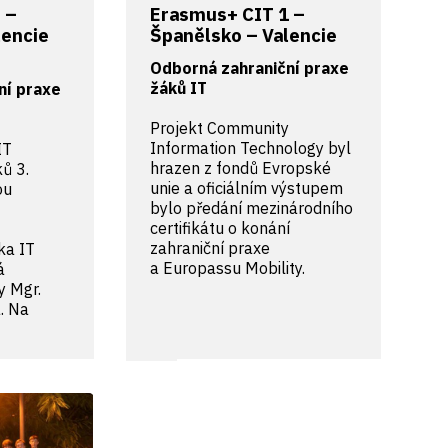
 –
Erasmus+ CIT 1 –
lencie
Španělsko – Valencie
Odborná zahraniční praxe
žáků IT
ní praxe
Projekt Community
Information Technology byl
IT
hrazen z fondů Evropské
ů 3.
unie a oficiálním výstupem
ou
bylo předání mezinárodního
certifikátu o konání
zahraniční praxe
ka IT
a Europassu Mobility.
á
ny Mgr.
. Na
u