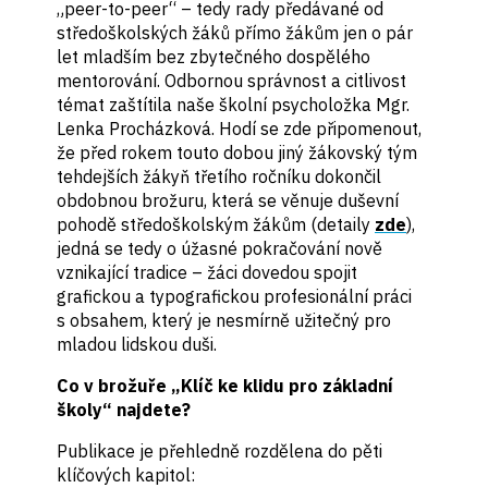
„peer-to-peer“ – tedy rady předávané od
středoškolských žáků přímo žákům jen o pár
let mladším bez zbytečného dospělého
mentorování. Odbornou správnost a citlivost
témat zaštítila naše školní psycholožka Mgr.
Lenka Procházková. Hodí se zde připomenout,
že před rokem touto dobou jiný žákovský tým
tehdejších žákyň třetího ročníku dokončil
obdobnou brožuru, která se věnuje duševní
pohodě středoškolským žákům (detaily
zde
),
jedná se tedy o úžasné pokračování nově
vznikající tradice – žáci dovedou spojit
grafickou a typografickou profesionální práci
s obsahem, který je nesmírně užitečný pro
mladou lidskou duši.
Co v brožuře „Klíč ke klidu pro základní
školy“ najdete?
Publikace je přehledně rozdělena do pěti
klíčových kapitol: