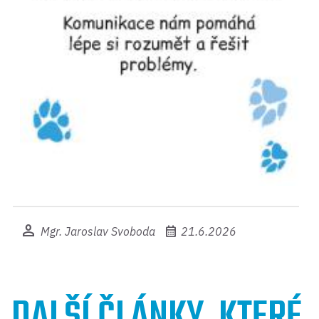
person
calendar_month
Mgr. Jaroslav Svoboda
21.6.2026
DALŠÍ ČLÁNKY, KTERÉ