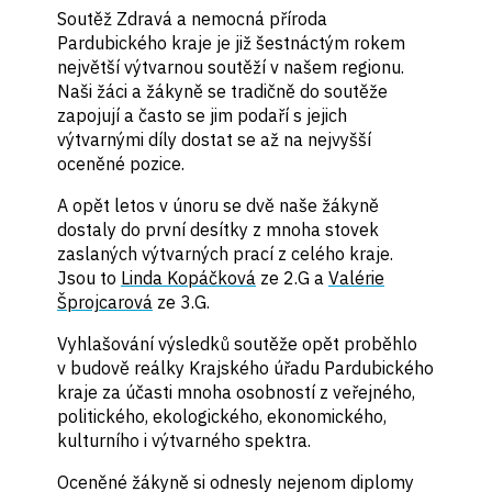
Soutěž Zdravá a nemocná příroda
Pardubického kraje je již šestnáctým rokem
největší výtvarnou soutěží v našem regionu.
Naši žáci a žákyně se tradičně do soutěže
zapojují a často se jim podaří s jejich
výtvarnými díly dostat se až na nejvyšší
oceněné pozice.
A opět letos v únoru se dvě naše žákyně
dostaly do první desítky z mnoha stovek
zaslaných výtvarných prací z celého kraje.
Jsou to
Linda Kopáčková
ze 2.G a
Valérie
Šprojcarová
ze 3.G.
Vyhlašování výsledků soutěže opět proběhlo
v budově reálky Krajského úřadu Pardubického
kraje za účasti mnoha osobností z veřejného,
politického, ekologického, ekonomického,
kulturního i výtvarného spektra.
Oceněné žákyně si odnesly nejenom diplomy