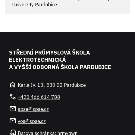
Univerzity Pardubice.
STŘEDNÍ PRŮMYSLOVÁ ŠKOLA
ELEKTROTECHNICKÁ
A VYŠŠÍ ODBORNÁ ŠKOLA PARDUBICE
home
Karla IV. 13., 530 02 Pardubice
call
+420 466 614 788
mail
spse@spse.cz
mail
vos@spse.cz
local_post_office
Datová schránka: hrmyqwn