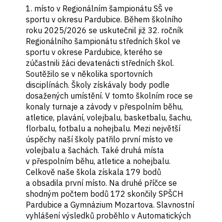
1. místo v Regionálním šampionátu SŠ ve
sportu v okresu Pardubice. Během školního
roku 2025/2026 se uskutečnil již 32. ročník
Regionálního šampionátu středních škol ve
sportu v okrese Pardubice, kterého se
zúčastnili žáci devatenácti středních škol.
Soutěžilo se v několika sportovních
disciplínách. Školy získávaly body podle
dosažených umístění. V tomto školním roce se
konaly turnaje a závody v přespolním běhu,
atletice, plavání, volejbalu, basketbalu, šachu,
florbalu, fotbalu a nohejbalu. Mezi největší
úspěchy naší školy patřilo první místo ve
volejbalu a šachách. Také druhá místa
v přespolním běhu, atletice a nohejbalu.
Celkově naše škola získala 179 bodů
a obsadila první místo. Na druhé příčce se
shodným počtem bodů 172 skončily SPŠCH
Pardubice a Gymnázium Mozartova. Slavnostní
vyhlášení výsledků proběhlo v Automatických