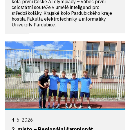
kola první České AI olympiády – vůbec první
celostátní soutěže v umělé inteligenci pro
středoškoláky. Krajské kolo Pardubického kraje
hostila Fakulta elektrotechniky a informatiky
Univerzity Pardubice.
4. 6. 2026
2. místo – Regionální šampionát