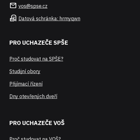
mail
vos@spse.cz
local_post_office
Datová schránka: hrmyqwn
PRO UCHAZEČE SPŠE
Proč studovat na SPŠE?
Studijní obory
Přijímací řízení
Dny otevřených dveří
PRO UCHAZEČE VOŠ
Proč studovat na VOŠ?