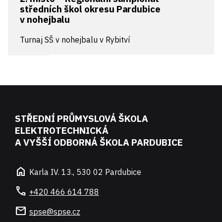
středních škol okresu Pardubice
v nohejbalu
Turnaj SŠ v nohejbalu v Rybitví
STŘEDNÍ PRŮMYSLOVÁ ŠKOLA
ELEKTROTECHNICKÁ
A VYŠŠÍ ODBORNÁ ŠKOLA PARDUBICE
home
Karla IV. 13., 530 02 Pardubice
call
+420 466 614 788
mail
spse@spse.cz