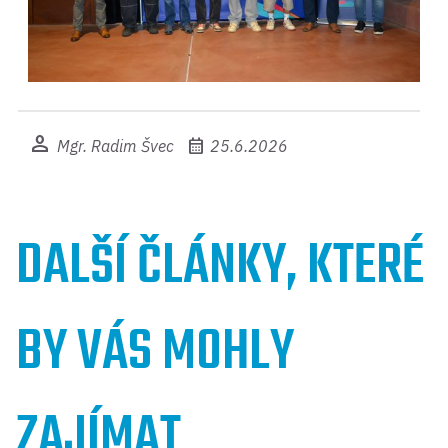
person
calendar_month
Mgr. Radim Švec
25.6.2026
DALŠÍ ČLÁNKY, KTERÉ
BY VÁS MOHLY
ZAJÍMAT