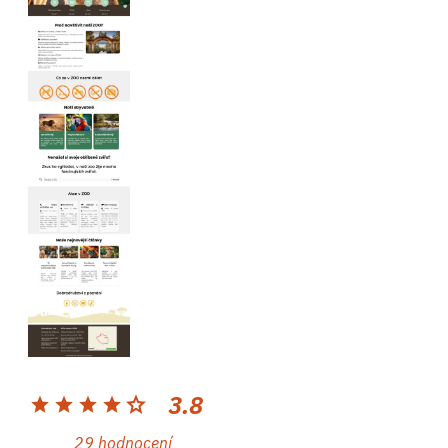
3.8
star
star
star
star
star
29 hodnocení