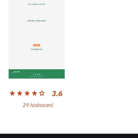
3.6
star
star
star
star
star
29 hodnocení