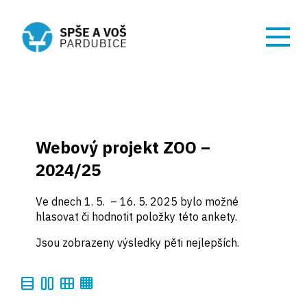
Webový projekt ZOO –
2024/25
Ve dnech 1. 5. – 16. 5. 2025 bylo možné
hlasovat či hodnotit položky této ankety.
Jsou zobrazeny výsledky pěti nejlepších.
table_rows
view_column_2
calendar_view_month
background_grid_small