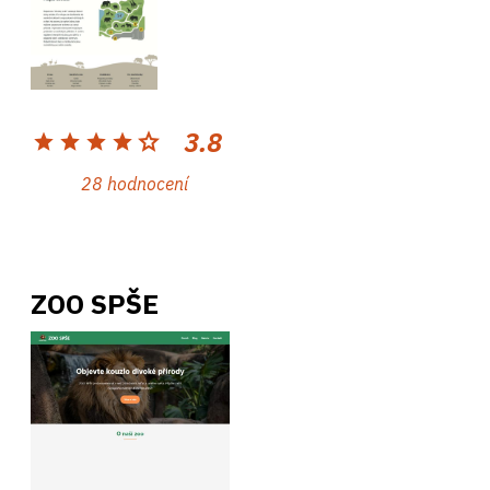
3.8
star
star
star
star
star
28 hodnocení
ZOO SPŠE