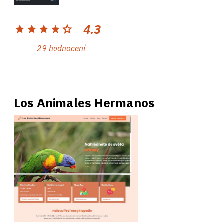
4.3
star
star
star
star
star
29 hodnocení
Los Animales Hermanos