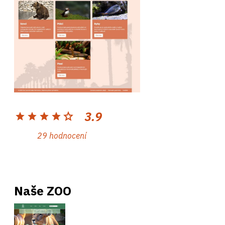
3.9
star
star
star
star
star
29 hodnocení
Naše ZOO