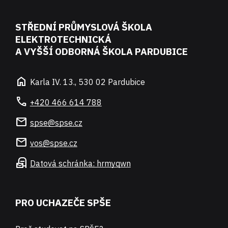
STŘEDNÍ PRŮMYSLOVÁ ŠKOLA
ELEKTROTECHNICKÁ
A VYŠŠÍ ODBORNÁ ŠKOLA PARDUBICE
home
Karla IV. 13., 530 02 Pardubice
call
+420 466 614 788
mail
spse@spse.cz
mail
vos@spse.cz
local_post_office
Datová schránka: hrmyqwn
PRO UCHAZEČE SPŠE