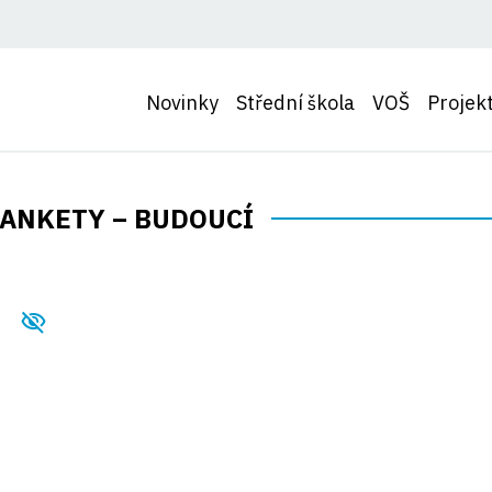
Novinky
Střední škola
VOŠ
Projek
ANKETY – BUDOUCÍ
visibility_off