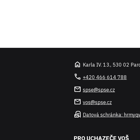
home
Karla IV. 13., 530 02 Par
call
+420 466 614 788
mail
spse@spse.cz
mail
vos@spse.cz
local_post_office
Datová schránka: hrmyq
PRO UCHAZEČE VOŠ