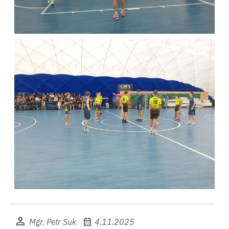
person
calendar_month
Mgr. Petr Suk
4.11.2025