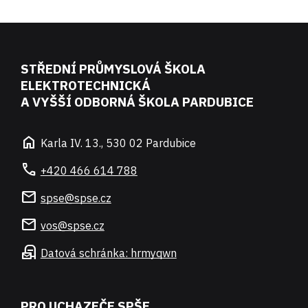
STŘEDNÍ PRŮMYSLOVÁ ŠKOLA
ELEKTROTECHNICKÁ
A VYŠŠÍ ODBORNÁ ŠKOLA PARDUBICE
home
Karla IV. 13., 530 02 Pardubice
call
+420 466 614 788
mail
spse@spse.cz
mail
vos@spse.cz
local_post_office
Datová schránka: hrmyqwn
PRO UCHAZEČE SPŠE