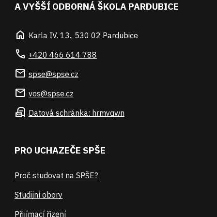
A VYŠŠÍ ODBORNÁ ŠKOLA PARDUBICE
home
Karla IV. 13., 530 02 Pardubice
call
+420 466 614 788
mail
spse@spse.cz
mail
vos@spse.cz
local_post_office
Datová schránka: hrmyqwn
PRO UCHAZEČE SPŠE
Proč studovat na SPŠE?
Studijní obory
Přijímací řízení