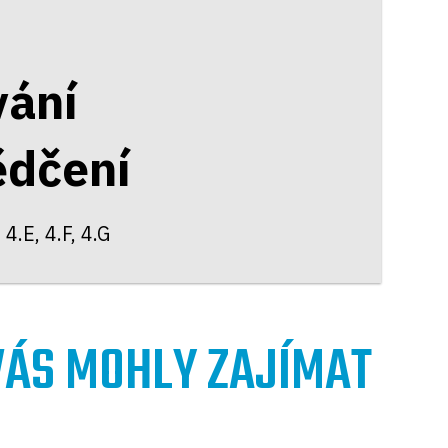
vání
ědčení
 4.E, 4.F, 4.G
 VÁS MOHLY ZAJÍMAT