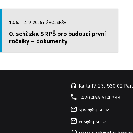
10. 6. – 4. 9. 2026
▸ ŽÁCI SPŠE
0. schůzka SRPŠ pro budoucí první
ročníky – dokumenty
home
Karla IV. 13., 530 02 Par
call
+420 466 614 788
mail
spse@spse.cz
mail
vos@spse.cz
local_post_office