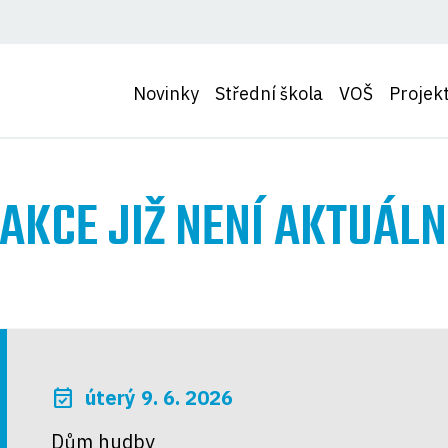
Novinky
Střední škola
VOŠ
Projek
AKCE JIŽ NENÍ AKTUÁLN
event_available
úterý 9. 6. 2026
Dům hudby