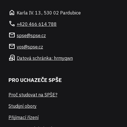
home
Karla IV. 13., 530 02 Pardubice
call
+420 466 614 788
mail
spse@spse.cz
mail
vos@spse.cz
local_post_office
Datová schránka: hrmyqwn
PRO UCHAZEČE SPŠE
Proč studovat na SPŠE?
Studijní obory
Přijímací řízení