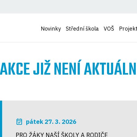
Novinky
Střední škola
VOŠ
Projek
AKCE JIŽ NENÍ AKTUÁLN
event_available
pátek 27. 3. 2026
PRO ŽÁKY NAŠÍ ŠKOLY A RODIČE