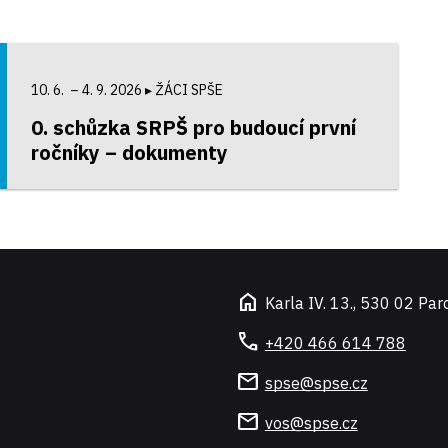
10. 6. – 4. 9. 2026
▸ ŽÁCI SPŠE
0. schůzka SRPŠ pro budoucí první
ročníky – dokumenty
home
Karla IV. 13., 530 02 Par
call
+420 466 614 788
mail
spse@spse.cz
mail
vos@spse.cz