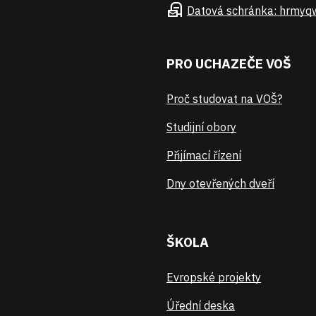
local_post_office
Datová schránka: hrmyq
PRO UCHAZEČE VOŠ
Proč studovat na VOŠ?
Studijní obory
Přijímací řízení
Dny otevřených dveří
ŠKOLA
Evropské projekty
Úřední deska