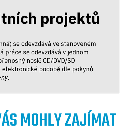
tních projektů
semná) se odevzdává ve stanoveném
ná práce se odevzdává v jednom
 přenosný nosič CD/DVD/SD
v elektronické podobě dle pokynů
yny
.
 VÁS MOHLY ZAJÍMAT